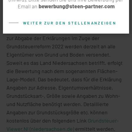
Email an
bewerbung@steen-partner.com
Grundsteuerreform 2022
WEITER ZUR DEN STELLENANZEIGEN
Die Anschreiben der Finanzämter mit Hinweisen
zur Abgabe der Erklärungen im Zuge der
Grundsteuerreform 2022 werden derzeit an alle
Eigentümer von Grund und Boden versendet.
Soweit es das Land Niedersachsen betrifft, erfolgt
die Bewertung nach dem sogenannten Flächen-
Lage-Modell. Das bedeutet, dass für die Erklärung
Angaben zur Adresse, Eigentumsverhältnisse,
Grundstücksart-, Größe sowie Angaben zu Wohn-
und Nutzfläche benötigt werden. Detaillierte
Angaben zur Grundstücksgröße etc. können
kostenlos über den folgenden Link
Grundsteuer-
Viewer.NI (niedersachsen.de)
ermittelt werden.